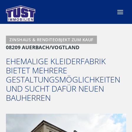
Zum
Inhalt
springen
ZINSHAUS & RENDITEOBJEKT ZUM KAUF
08209 AUERBACH/VOGTLAND
EHEMALIGE KLEIDERFABRIK
BIETET MEHRERE
GESTALTUNGSMÖGLICHKEITEN
UND SUCHT DAFÜR NEUEN
BAUHERREN