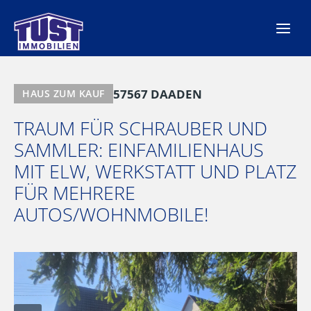
Zum
Inhalt
springen
57567 DAADEN
HAUS ZUM KAUF
TRAUM FÜR SCHRAUBER UND
SAMMLER: EINFAMILIENHAUS
MIT ELW, WERKSTATT UND PLATZ
FÜR MEHRERE
AUTOS/WOHNMOBILE!