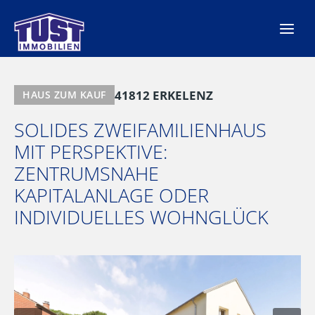
Zum
Inhalt
springen
41812 ERKELENZ
HAUS ZUM KAUF
SOLIDES ZWEIFAMILIENHAUS
MIT PERSPEKTIVE:
ZENTRUMSNAHE
KAPITALANLAGE ODER
INDIVIDUELLES WOHNGLÜCK