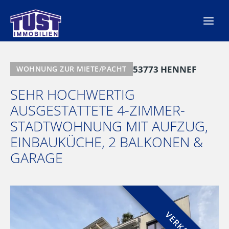
Zum
Inhalt
springen
53773 HENNEF
WOHNUNG ZUR MIETE/PACHT
SEHR HOCHWERTIG
AUSGESTATTETE 4-ZIMMER-
STADTWOHNUNG MIT AUFZUG,
EINBAUKÜCHE, 2 BALKONEN &
GARAGE