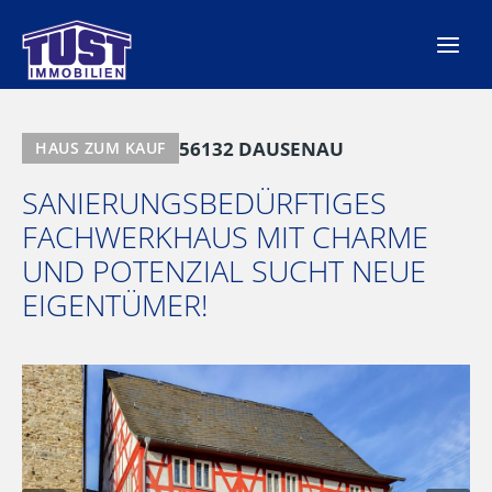
Zum
Inhalt
springen
56132 DAUSENAU
HAUS ZUM KAUF
SANIERUNGSBEDÜRFTIGES
FACHWERKHAUS MIT CHARME
UND POTENZIAL SUCHT NEUE
EIGENTÜMER!