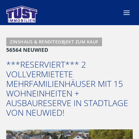
Zum
Inhalt
springen
ZINSHAUS & RENDITEOBJEKT ZUM KAUF
56564 NEUWIED
***RESERVIERT*** 2
VOLLVERMIETETE
MEHRFAMILIENHÄUSER MIT 15
WOHNEINHEITEN +
AUSBAURESERVE IN STADTLAGE
VON NEUWIED!