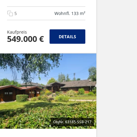
5
Wohnfl. 133 m²
Kaufpreis
549.000 €
DETAILS
ObjNr. 63185-SSB-217