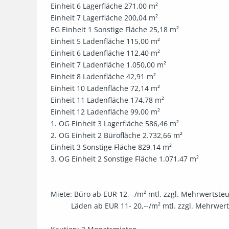
Einheit 6 Lagerfläche 271,00 m²                                    
Einheit 7 Lagerfläche 200,04 m²                                    
EG Einheit 1 Sonstige Fläche 25,18 m²                            
Einheit 5 Ladenfläche 115,00 m²                                   
Einheit 6 Ladenfläche 112,40 m²                                   
Einheit 7 Ladenfläche 1.050,00 m²                                
Einheit 8 Ladenfläche 42,91 m²                                     
Einheit 10 Ladenfläche 72,14 m²                                    
Einheit 11 Ladenfläche 174,78 m²                                   
Einheit 12 Ladenfläche 99,00 m²                      

1. OG Einheit 3 Lagerfläche 586,46 m²                   

2. OG Einheit 2 Bürofläche 2.732,66 m²                 

Einheit 3 Sonstige Fläche 829,14 m²                    

3. OG Einheit 2 Sonstige Fläche 1.071,47 m²                
Miete: Büro ab EUR 12,--/m² mtl. zzgl. Mehrwertsteue
          Läden ab EUR 11- 20,--/m² mtl. zzgl. Mehrwertsteuer.
