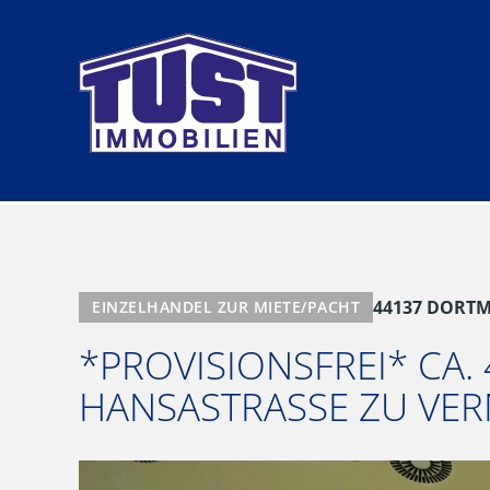
Zum
Inhalt
springen
44137 DORT
EINZELHANDEL ZUR MIETE/PACHT
*PROVISIONSFREI* CA.
HANSASTRASSE ZU VER