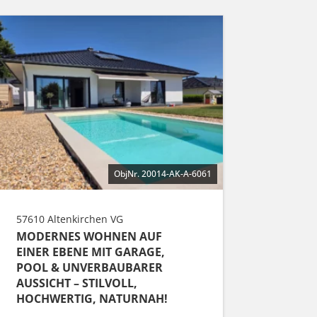
ObjNr. 20014-AK-A-6061
57610 Altenkirchen VG
MODERNES WOHNEN AUF
EINER EBENE MIT GARAGE,
POOL & UNVERBAUBARER
AUSSICHT – STILVOLL,
HOCHWERTIG, NATURNAH!