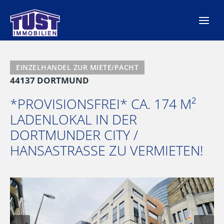
Zum
Inhalt
springen
EINZELHANDEL ZUR MIETE/PACHT
44137 DORTMUND
*PROVISIONSFREI* CA. 174 M²
LADENLOKAL IN DER
DORTMUNDER CITY /
HANSASTRASSE ZU VERMIETEN!