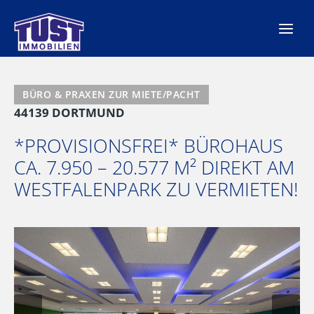
Zum
Inhalt
springen
BÜRO & PRAXEN ZUR MIETE/PACHT
44139 DORTMUND
*PROVISIONSFREI* BÜROHAUS
CA. 7.950 – 20.577 M² DIREKT AM
WESTFALENPARK ZU VERMIETEN!