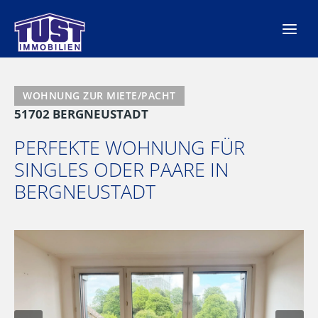
Zum
Inhalt
springen
WOHNUNG ZUR MIETE/PACHT
51702 BERGNEUSTADT
PERFEKTE WOHNUNG FÜR
SINGLES ODER PAARE IN
BERGNEUSTADT