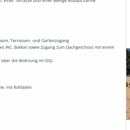
, einer Terrasse und einer Menge Altbaucharme.

raum, Terrassen- und Gartenzugang

tes WC, Balkon sowie Zugang zum Dachgeschoss mit einem 
r über die Wohnung im OG)

lw. mit Rollläden
