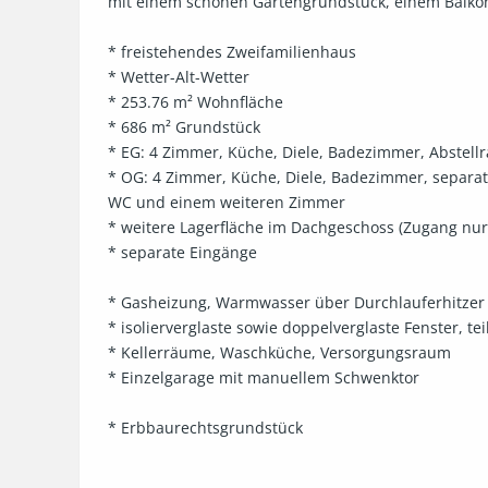
mit einem schönen Gartengrundstück, einem Balkon
* freistehendes Zweifamilienhaus

* Wetter-Alt-Wetter

* 253.76 m² Wohnfläche

* 686 m² Grundstück

* EG: 4 Zimmer, Küche, Diele, Badezimmer, Abstell
* OG: 4 Zimmer, Küche, Diele, Badezimmer, separa
WC und einem weiteren Zimmer

* weitere Lagerfläche im Dachgeschoss (Zugang nu
* separate Eingänge

* Gasheizung, Warmwasser über Durchlauferhitzer

* isolierverglaste sowie doppelverglaste Fenster, tei
* Kellerräume, Waschküche, Versorgungsraum

* Einzelgarage mit manuellem Schwenktor

* Erbbaurechtsgrundstück
