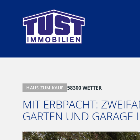
Zum
Inhalt
springen
58300 WETTER
HAUS ZUM KAUF
MIT ERBPACHT: ZWEIF
GARTEN UND GARAGE I