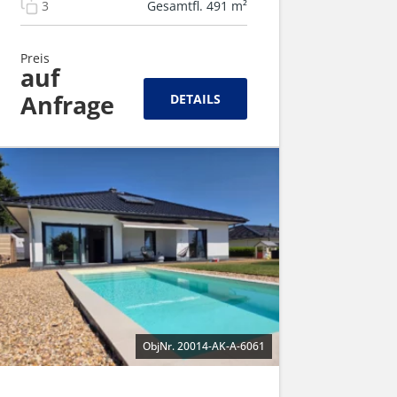
3
Gesamtfl. 491 m²
Preis
auf
Anfrage
DETAILS
ObjNr. 20014-AK-A-6061