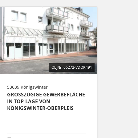
ObjNr. 66272-VDOK491
53639 Königswinter
GROSSZÜGIGE GEWERBEFLÄCHE I
N TOP-LAGE VON K
ÖNIGSWINTER-OBERPLEIS