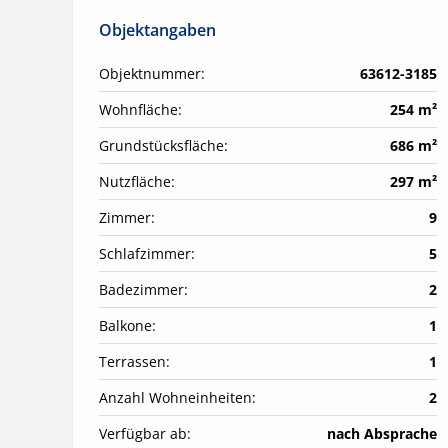
Objektangaben
Objektnummer:
63612-3185
Wohnfläche:
254 m²
Grundstücksfläche:
686 m²
Nutzfläche:
297 m²
Zimmer:
9
Schlafzimmer:
5
Badezimmer:
2
Balkone:
1
Terrassen:
1
Anzahl Wohneinheiten:
2
Verfügbar ab:
nach Absprache