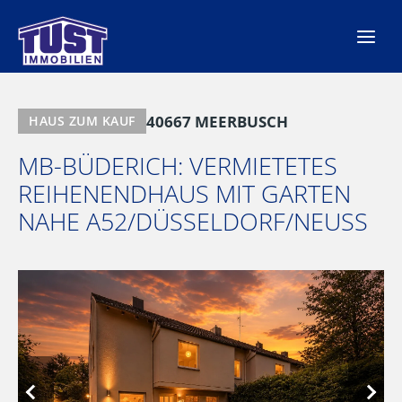
Zum
Inhalt
springen
40667 MEERBUSCH
HAUS ZUM KAUF
MB-BÜDERICH: VERMIETETES
REIHENENDHAUS MIT GARTEN
NAHE A52/DÜSSELDORF/NEUSS