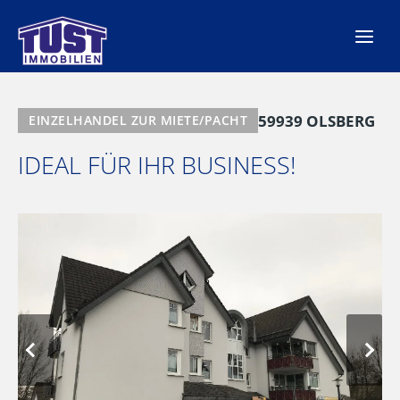
Zum
Inhalt
springen
59939 OLSBERG
EINZELHANDEL ZUR MIETE/PACHT
IDEAL FÜR IHR BUSINESS!