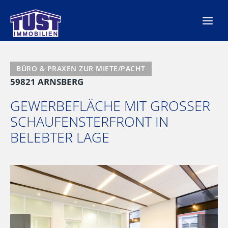
Zum
Inhalt
springen
BÜRO & PRAXEN ZUR MIETE/PACHT
59821 ARNSBERG
GEWERBEFLÄCHE MIT GROSSER S
CHAUFENSTERFRONT IN B
ELEBTER LAGE