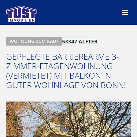
Zum
Inhalt
springen
53347 ALFTER
WOHNUNG ZUM KAUF
GEPFLEGTE BARRIEREARME 3-
ZIMMER-ETAGENWOHNUNG
(VERMIETET) MIT BALKON IN
GUTER WOHNLAGE VON BONN!