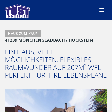
Zum
Inhalt
springen
HAUS ZUM KAUF
41239 MÖNCHENGLADBACH / HOCKSTEIN
EIN HAUS, VIELE
MÖGLICHKEITEN: FLEXIBLES
RAUMWUNDER AUF 207M² WFL –
PERFEKT FÜR IHRE LEBENSPLÄNE