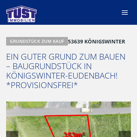
Zum
Inhalt
springen
53639 KÖNIGSWINTER
GRUNDSTÜCK ZUM KAUF
EIN GUTER GRUND ZUM BAUEN
– BAUGRUNDSTÜCK IN
KÖNIGSWINTER-EUDENBACH!
*PROVISIONSFREI*