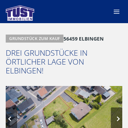
Zum
Inhalt
springen
56459 ELBINGEN
GRUNDSTÜCK ZUM KAUF
DREI GRUNDSTÜCKE IN
ÖRTLICHER LAGE VON
ELBINGEN!