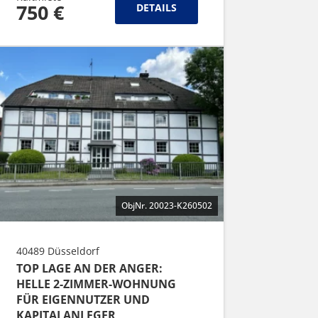
750 €
DETAILS
ObjNr. 20023-K260502
40489 Düsseldorf
TOP LAGE AN DER ANGER:
HELLE 2-ZIMMER-WOHNUNG
FÜR EIGENNUTZER UND
KAPITALANLEGER