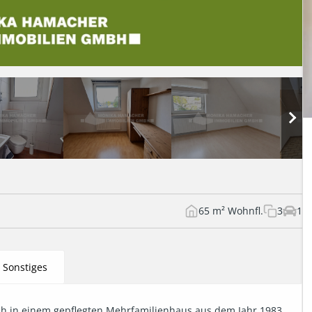
65 m² Wohnfl.
3
1
Sonstiges
 in einem gepflegten Mehrfamilienhaus aus dem Jahr 1983 