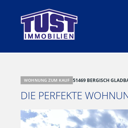
Zum
Inhalt
springen
51469 BERGISCH GLADB
WOHNUNG ZUM KAUF
DIE PERFEKTE WOHNUN