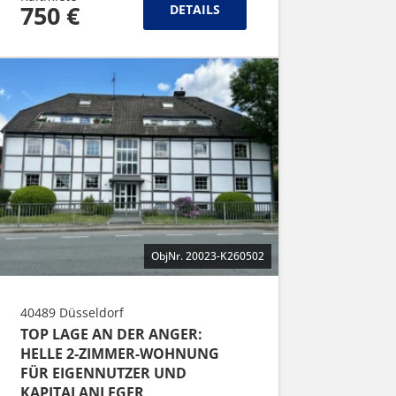
750 €
DETAILS
ObjNr. 20023-K260502
40489 Düsseldorf
TOP LAGE AN DER ANGER:
HELLE 2-ZIMMER-WOHNUNG
FÜR EIGENNUTZER UND
KAPITALANLEGER