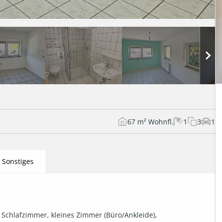
67 m² Wohnfl.
1
3
1
Sonstiges
 Schlafzimmer, kleines Zimmer (Büro/Ankleide), 