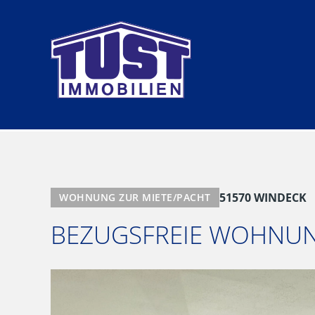
Zum
Inhalt
springen
51570 WINDECK
WOHNUNG ZUR MIETE/PACHT
BEZUGSFREIE WOHNUN