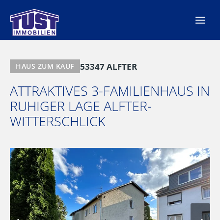
Zum
Inhalt
springen
53347 ALFTER
HAUS ZUM KAUF
ATTRAKTIVES 3-FAMILIENHAUS IN
RUHIGER LAGE ALFTER-
WITTERSCHLICK