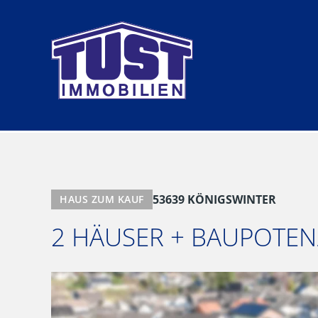
Zum
Inhalt
springen
53639 KÖNIGSWINTER
HAUS ZUM KAUF
2 HÄUSER + BAUPOTENZ