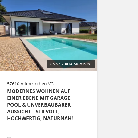
ObjNr. 20014-AK-A-6061
57610 Altenkirchen VG
MODERNES WOHNEN AUF
EINER EBENE MIT GARAGE,
POOL & UNVERBAUBARER
AUSSICHT – STILVOLL,
HOCHWERTIG, NATURNAH!