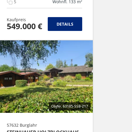
5
Wohnfl. 133 m²
Kaufpreis
549.000 €
DETAILS
ObjNr. 63185-SSB-217
57632 Burglahr