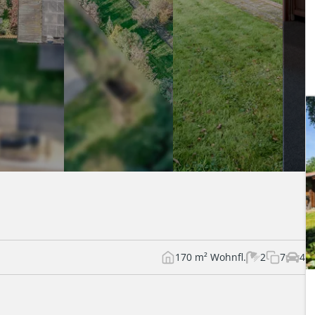
170 m² Wohnfl.
2
7
4