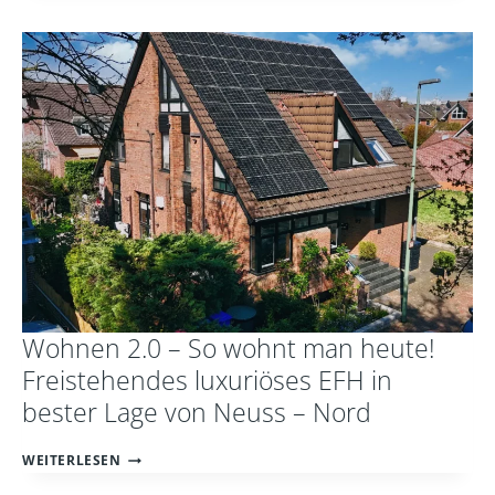
NICHT
?
–
DOCH
GENAU
HIER
!
KLASSISCHE
TERRASSEN-
WOHNUNG
IN
BESTER
LAGE
VON
NORF
Wohnen 2.0 – So wohnt man heute!
Freistehendes luxuriöses EFH in
bester Lage von Neuss – Nord
WOHNEN
WEITERLESEN
2.0