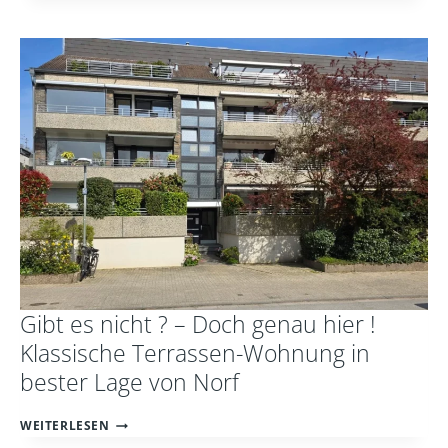
IST
ALLES
MÖGLICH!
INDIVIDUELLES
WOHNHAUS
MIT
ATELIER
UND
GEWERBEFLÄCHE
IN
HEINSBERG
Gibt es nicht ? – Doch genau hier !
Klassische Terrassen-Wohnung in
bester Lage von Norf
GIBT
WEITERLESEN
ES