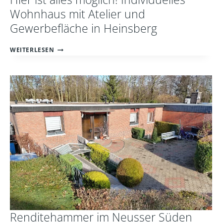
Wohnhaus mit Atelier und
Gewerbefläche in Heinsberg
HIER
WEITERLESEN
IST
ALLES
MÖGLICH!
INDIVIDUELLES
WOHNHAUS
MIT
ATELIER
UND
GEWERBEFLÄCHE
IN
HEINSBERG
Renditehammer im Neusser Süden