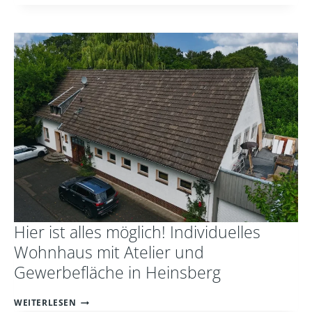
!
HIER
IST
PLATZ
FÜR
ALLE
IM
ZWEIFAMILIENHAUS
IM
NEUSSER
SÜDEN
Hier ist alles möglich! Individuelles
Wohnhaus mit Atelier und
Gewerbefläche in Heinsberg
HIER
WEITERLESEN