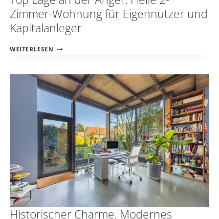
Zimmer-Wohnung für Eigennutzer und
Kapitalanleger
TOP
WEITERLESEN
LAGE
AN
DER
ANGER:
HELLE
2-
ZIMMER-
WOHNUNG
FÜR
EIGENNUTZER
UND
KAPITALANLEGER
Historischer Charme. Modernes