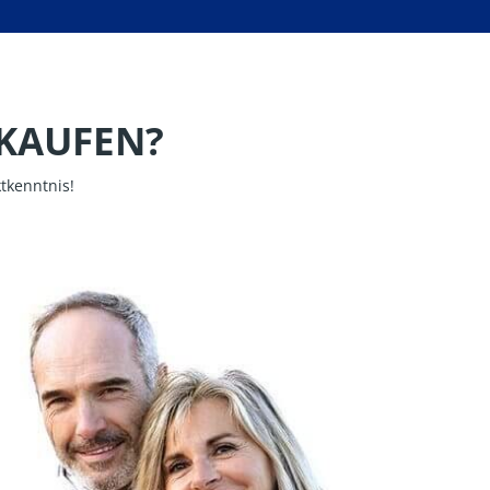
RKAUFEN?
tkenntnis!