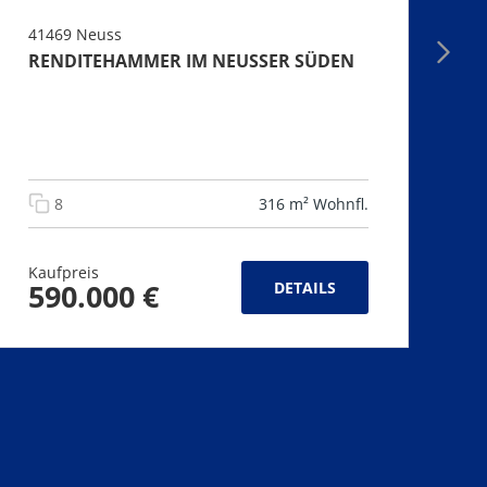
41469 Neuss
5
RENDITEHAMMER IM NEUSSER SÜDEN
K
K
G
8
316 m² Wohnfl.
Kaufpreis
Ka
590.000 €
DETAILS
1